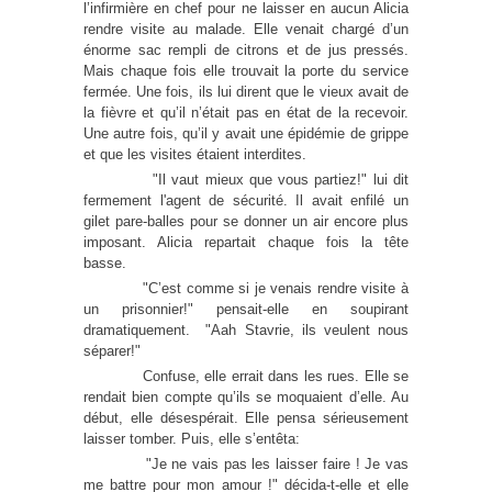
l’infirmière en chef pour ne laisser en aucun Alicia
rendre visite au malade. Elle venait chargé d’un
énorme sac rempli de citrons et de jus pressés.
Mais chaque fois elle trouvait la porte du service
fermée. Une fois, ils lui dirent que le vieux avait de
la fièvre et qu’il n’était pas en état de la recevoir.
Une autre fois, qu’il y avait une épidémie de grippe
et que les visites étaient interdites.
"Il vaut mieux que vous partiez!" lui dit
fermement l'agent de sécurité. Il avait enfilé un
gilet pare-balles pour se donner un air encore plus
imposant. Alicia repartait chaque fois la tête
basse.
"C’est comme si je venais rendre visite à
un prisonnier!" pensait-elle en soupirant
dramatiquement.
"Aah Stavrie, ils veulent nous
séparer!"
Confuse, elle errait dans les rues. Elle se
rendait bien compte qu’ils se moquaient d’elle. Au
début, elle désespérait. Elle pensa sérieusement
laisser tomber. Puis, elle s’entêta:
"Je ne vais pas les laisser faire ! Je vas
me battre pour mon amour !" décida-t-elle et elle