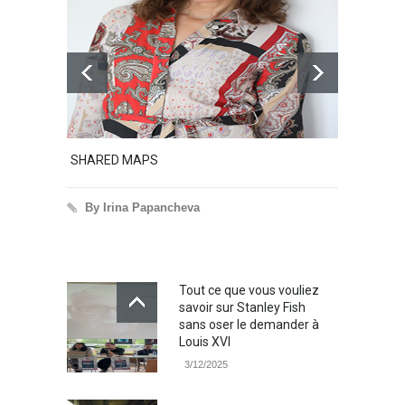
SHARED MAPS
Excerp
By Irina Papancheva
By 
Tout ce que vous vouliez
savoir sur Stanley Fish
sans oser le demander à
Louis XVI
3/12/2025