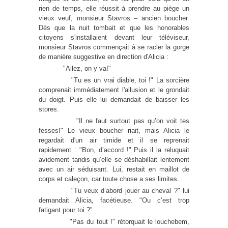
rien de temps, elle réussit à prendre au piège un
vieux veuf, monsieur Stavros – ancien boucher.
Dès que la nuit tombait et que les honorables
citoyens s'installaient devant leur téléviseur,
monsieur Stavros commençait à se racler la gorge
de manière suggestive en direction d'Alicia :
"Allez, on y va!"
"Tu es un vrai diable, toi !" La sorcière
comprenait immédiatement l'allusion et le grondait
du doigt. Puis elle lui demandait de baisser les
stores.
"Il ne faut surtout pas qu’on voit tes
fesses!" Le vieux boucher riait, mais Alicia le
regardait d'un air timide et il se reprenait
rapidement : "Bon, d’accord !" Puis il la reluquait
avidement tandis qu’elle se déshabillait lentement
avec un air séduisant. Lui, restait en maillot de
corps et caleçon, car toute chose a ses limites.
"Tu veux d’abord jouer au cheval ?" lui
demandait Alicia, facétieuse. "Ou c’est trop
fatigant pour toi ?"
"Pas du tout !" rétorquait le louchebem,