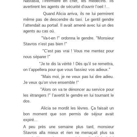
Nastasia, l’infirmière en chef, les médecins. Ils
avertirent les agents de sécurité d’ouvrir l’oeil !...
Quand Alicia arriva, ils ne lui permirent
même pas de descendre du taxi. Le gentil gendre
l’attendait au portail. Il avait amené avec lui un des
agents au cas où.
"Va-t-en !" ordonna le gendre. "Monsieur
Stavros n’est pas bien !"
"C’est pas vrai ! Vous me mentez pour
nous séparer !"
"Je te dis la vérité ! Dès qu’il se remettra,
on t’appellera pour que vous fassiez vos adieux."
"Mais moi, je ne veux pas lui dire adieu.
Je veux qu’on vive ensemble !"
"Alors on va te dénoncer au service pour
les étrangers !" l’avertit le gendre en lui tournant le
dos.
Alicia se mordit les lèvres. Ça faisait un
bon moment que son permis de séjour avait
expiré...
A peu près une semaine plus tard, monsieur
Stavros alla mieux et rien ne menaçait plus sa