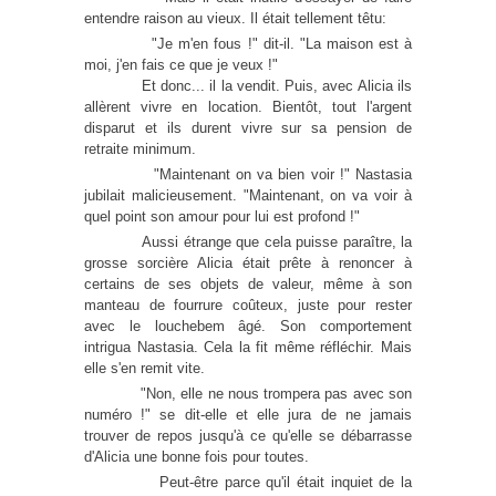
entendre raison au vieux. Il était tellement têtu:
"Je m'en fous !" dit-il. "La maison est à
moi, j'en fais ce que je veux !"
Et donc... il la vendit. Puis, avec Alicia ils
allèrent vivre en location. Bientôt, tout l'argent
disparut et ils durent vivre sur sa pension de
retraite minimum.
"Maintenant on va bien voir !" Nastasia
jubilait malicieusement. "Maintenant, on va voir à
quel point son amour pour lui est profond !"
Aussi étrange que cela puisse paraître, la
grosse sorcière Alicia était prête à renoncer à
certains de ses objets de valeur, même à son
manteau de fourrure coûteux, juste pour rester
avec le louchebem âgé. Son comportement
intrigua Nastasia. Cela la fit même réfléchir. Mais
elle s'en remit vite.
"Non, elle ne nous trompera pas avec son
numéro !" se dit-elle et elle jura de ne jamais
trouver de repos jusqu'à ce qu'elle se débarrasse
d'Alicia une bonne fois pour toutes.
Peut-être parce qu'il était inquiet de la