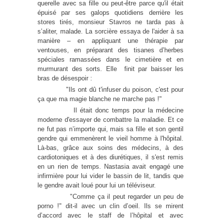
querelle avec sa fille ou peut-être parce qu'il était
épuisé par ses galops quotidiens derrière les
stores tirés, monsieur Stavros ne tarda pas à
s’aliter, malade. La sorcière essaya de l'aider à sa
manière – en appliquant une thérapie par
ventouses, en préparant des tisanes d’herbes
spéciales ramassées dans le cimetière et en
murmurant des sorts. Elle
finit par baisser les
bras de désespoir :
"Ils ont dû t'infuser du poison, c'est pour
ça que ma magie blanche ne marche pas !"
Il était donc temps pour la médecine
moderne d'essayer de combattre la maladie. Et ce
ne fut pas n’importe qui, mais sa fille et son gentil
gendre qui emmenèrent le vieil homme à l'hôpital.
Là-bas, grâce aux soins des médecins, à des
cardiotoniques et à des diurétiques, il s'est remis
en un rien de temps. Nastasia avait engagé une
infirmière pour lui vider le bassin de lit, tandis que
le gendre avait loué pour lui un téléviseur.
"Comme ça il peut regarder un peu de
porno !" dit-il avec un clin d’oeil. Ils se mirent
d’accord avec le staff de l’hôpital et avec