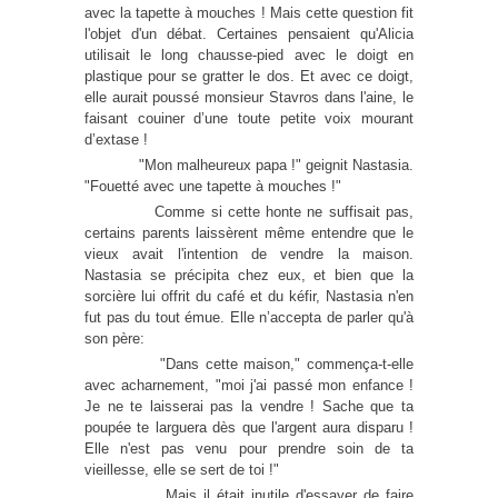
avec la tapette à mouches ! Mais cette question fit
l'objet d'un débat. Certaines pensaient qu'Alicia
utilisait le long chausse-pied avec le doigt en
plastique pour se gratter le dos. Et avec ce doigt,
elle aurait poussé monsieur Stavros dans l'aine, le
faisant couiner d’une toute petite voix mourant
d’extase !
"Mon malheureux papa !" geignit Nastasia.
"Fouetté avec une tapette à mouches !"
Comme si cette honte ne suffisait pas,
certains parents laissèrent même entendre que le
vieux avait l'intention de vendre la maison.
Nastasia se précipita chez eux, et bien que la
sorcière lui offrit du café et du kéfir, Nastasia n'en
fut pas du tout émue. Elle n’accepta de parler qu'à
son père:
"Dans cette maison," commença-t-elle
avec acharnement, "moi j'ai passé mon enfance !
Je ne te laisserai pas la vendre ! Sache que ta
poupée te larguera dès que l'argent aura disparu !
Elle n'est pas venu pour prendre soin de ta
vieillesse, elle se sert de toi !"
Mais il était inutile d'essayer de faire