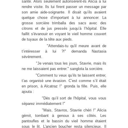
santé. Alors seulement autorisèrent-ils Alicia à lui
rendre visite. Ils lui firent passer un message par
son amie aide-soignante. Il disait qu’ils avaient
quelque chose d’important à lui annoncer. La
grosse sorcière trimballa des sacs avec des
citrons et de jus pressés jusqu’à l’hôpital. Elle
faillit s'évanouir en voyant le vieil homme couvert
de tuyaux de la tête aux pieds.
"Attendais-tu qu'il meure avant de
t’intéresser à lui ?!" demanda Nastasia
sévèrement.
"Je venais tous les jours, Stavrie, mais ils
ne me laissaient pas entrer." sanglota la sorcière.
"Comment tu veux qu’ils te laissent entrer,
t’as organisé une évasion. C’est comme s’il était
en prison, à Alcatraz !" gronda la fille. Puis, elle
ajouta :
"Dès qu’il sort de l'hôpital, vous vous
séparez immédiatement !"
"Mais, Stavros, Stavrie chéri !" Alicia
gémit, tombant à genoux à ses côtés. Les
pantoufles et le bassin du vieil homme étaient
sous le lit. L'ancien boucher resta silencieux. Il