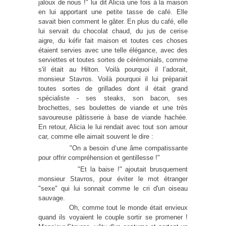
jaloux de nous !" lui dit Alicia une fois à la maison
en lui apportant une petite tasse de café. Elle
savait bien comment le gâter. En plus du café, elle
lui servait du chocolat chaud, du jus de cerise
aigre, du kéfir fait maison et toutes ces choses
étaient servies avec une telle élégance, avec des
serviettes et toutes sortes de cérémonials, comme
s'il était au Hilton. Voilà pourquoi il l’adorait,
monsieur Stavros. Voilà pourquoi il lui préparait
toutes sortes de grillades dont il était grand
spécialiste - ses steaks, son bacon, ses
brochettes, ses boulettes de viande et une très
savoureuse pâtisserie à base de viande hachée.
En retour, Alicia le lui rendait avec tout son amour
car, comme elle aimait souvent le dire :
"On a besoin d’une âme compatissante
pour offrir compréhension et gentillesse !"
"Et la baise !" ajoutait brusquement
monsieur Stavros, pour éviter le mot étranger
"sexe" qui lui sonnait comme le cri d'un oiseau
sauvage.
Oh, comme tout le monde était envieux
quand ils voyaient le couple sortir se promener !