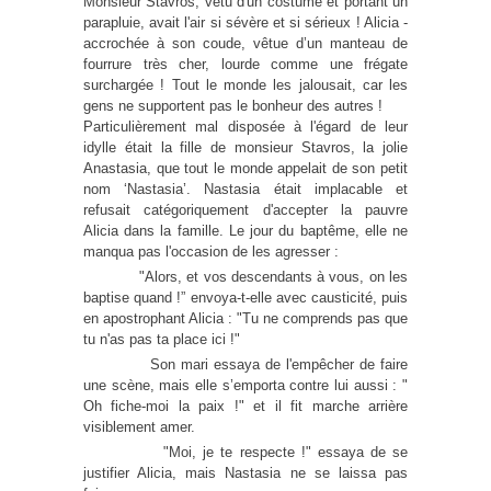
Monsieur Stavros, vêtu d'un costume et portant un
parapluie, avait l'air si sévère et si sérieux ! Alicia -
accrochée à son coude, vêtue d’un manteau de
fourrure très cher, lourde comme une frégate
surchargée ! Tout le monde les jalousait, car les
gens ne supportent pas le bonheur des autres !
Particulièrement mal disposée à l'égard de leur
idylle était la fille de monsieur Stavros, la jolie
Anastasia, que tout le monde appelait de son petit
nom ‘Nastasia’. Nastasia était implacable et
refusait catégoriquement d'accepter la pauvre
Alicia dans la famille. Le jour du baptême, elle ne
manqua pas l'occasion de les agresser :
"Alors, et vos descendants à vous, on les
baptise quand !” envoya-t-elle avec causticité, puis
en apostrophant Alicia : "Tu ne comprends pas que
tu n'as pas ta place ici !"
Son mari essaya de l'empêcher de faire
une scène, mais elle s’emporta contre lui aussi : "
Oh fiche-moi la paix !" et il fit marche arrière
visiblement amer.
"Moi, je te respecte !" essaya de se
justifier Alicia, mais Nastasia ne se laissa pas