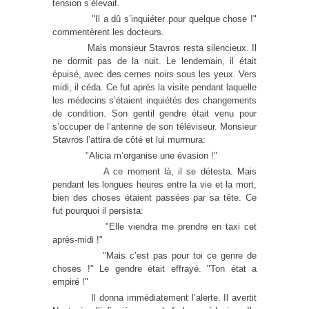
tension s’élevait.
"Il a dû s’inquiéter pour quelque chose !"
commentèrent les docteurs.
Mais monsieur Stavros resta silencieux. Il
ne dormit pas de la nuit. Le lendemain, il était
épuisé, avec des cernes noirs sous les yeux. Vers
midi, il céda. Ce fut après la visite pendant laquelle
les médecins s’étaient inquiétés des changements
de condition. Son gentil gendre était venu pour
s’occuper de l’antenne de son téléviseur. Monsieur
Stavros l’attira de côté et lui murmura:
"Alicia m’organise une évasion !"
A ce moment là, il se détesta. Mais
pendant les longues heures entre la vie et la mort,
bien des choses étaient passées par sa tête. Ce
fut pourquoi il persista:
"Elle viendra me prendre en taxi cet
après-midi !"
"Mais c’est pas pour toi ce genre de
choses !" Le gendre était effrayé. "Ton état a
empiré !"
Il donna immédiatement l’alerte. Il avertit