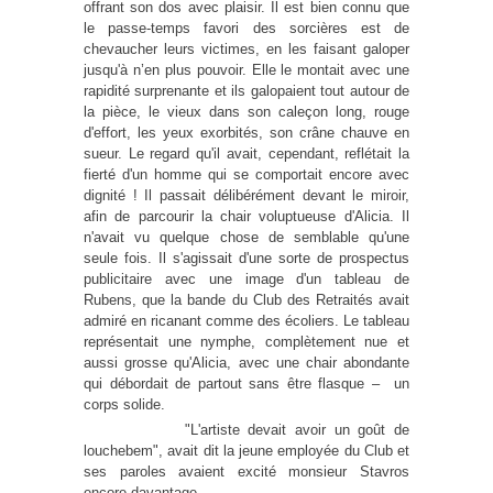
offrant son dos avec plaisir. Il est bien connu que
le passe-temps favori des sorcières est de
chevaucher leurs victimes, en les faisant galoper
jusqu'à n’en plus pouvoir. Elle le montait avec une
rapidité surprenante et ils galopaient tout autour de
la pièce, le vieux dans son caleçon long, rouge
d'effort, les yeux exorbités, son crâne chauve en
sueur. Le regard qu'il avait, cependant, reflétait la
fierté d'un homme qui se comportait encore avec
dignité ! Il passait délibérément devant le miroir,
afin de parcourir la chair voluptueuse d'Alicia. Il
n'avait vu quelque chose de semblable qu'une
seule fois. Il s'agissait d'une sorte de prospectus
publicitaire avec une image d'un tableau de
Rubens, que la bande du Club des Retraités avait
admiré en ricanant comme des écoliers. Le tableau
représentait une nymphe, complètement nue et
aussi grosse qu'Alicia, avec une chair abondante
qui débordait de partout sans être flasque –
un
corps solide.
"L'artiste devait avoir un goût de
louchebem", avait dit la jeune employée du Club et
ses paroles avaient excité monsieur Stavros
encore davantage.