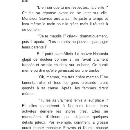
faire.
"Bien sûr que tu me respectes, la vieille !"
Ce fut sa réponse avant de se jeter sur elle.
Monsieur Stavros arrêta sa fille juste à temps et
leva même la main pour la gifler, mais il réussit à
se contenir.
"Je te maudis !" cria-t-il dramatiquement,
puis il ajouta : "Les enfants ne peuvent pas juger
leurs parents !"
Et il partit avec Alicia. La pauvre Nastasia
glapit de douleur comme si on l'avait vraiment
frappée et se plia en deux sur un banc. On aurait
même pu dire qu'elle gémissait sur une tombe !
"Oh, maman, ma très chère maman !" se
lamenta-t-elle, et tous les gens présents furent
gagnés à sa cause. Après, les femmes dirent
même :
"Tu les as vraiment remis à leur place !"
Et elles racontèrent à Nastasia toutes leurs
activités derrière les stores tirés. Elles ne
manquèrent d'ailleurs pas d’ajouter quelques
détails juteux. Par exemple, comment la grosse
aurait monté monsieur Stavros et l'aurait poussé