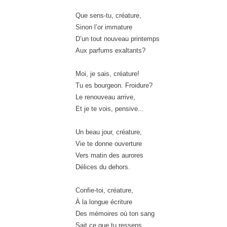
Que sens-tu, créature
,
Sinon l’or immature
D’un tout nouveau printemps
Aux parfums exaltants
?
Moi, je sais, créature
!
Tu es bourgeon. Froidure
?
Le renouveau arrive
,
Et je te vois, pensive
...
Un beau jour, créature
,
Vie te donne ouverture
Vers matin des aurores
Délices du dehors
.
Confie-toi, créature
,
À la longue écriture
Des mémoires où ton sang
Sait ce que tu ressens
.