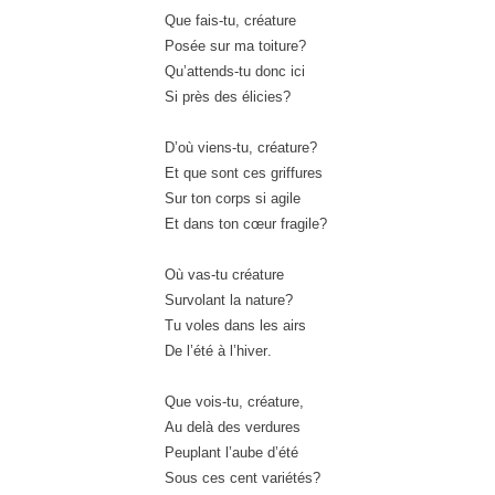
Que fais-tu, créature
Posée sur ma toiture
?
Qu’attends-tu donc ici
Si près des élicies
?
D’où viens-tu, créature
?
Et que sont ces griffures
Sur ton corps si agile
Et dans ton cœur fragile
?
Où vas-tu créature
Survolant la nature
?
Tu voles dans les airs
De l’été à l’hiver
.
Que vois-tu, créature
,
Au delà des verdures
Peuplant l’aube d’été
Sous ces cent variétés
?