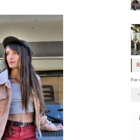
R
For 