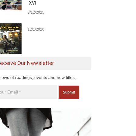
XVI
3/12/2025
12/1/2020
eceive Our Newsletter
news of readings, events and new titles.