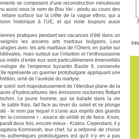
ements se composent d'une reconstruction minutieuse
onnu aussi sous le nom de
Bou Vei
- perdu au cours des
 refaire surface sur la crête de la vague ethno, qui a
sion historique à l'UE, et qui reste toujours aussi
ennes pratiques pendant ses vacances d'été dans un
eignés les anciens arts martiaux bulgares. Leur
Iri
logies avec les arts martiaux de l'Orient, en partie sur
iévales, mais surtout sur l'intuition et l'enthousiasme
s initiés d'entre eux sont particulièrement émerveillés
nologie de l'empereur byzantin Basile II, conservée
Elle représente un guerrier protobulgare appliquant une
hrétien, orné de l'auréole du martyre.
e soleil sort majestueusement de l'étendue plane de la
traces d'hydrocarbures des émissions nocturnes flottant
tochim
. Le jeune homme, qui se balade dans la vie
le sable frais, fait face au lever du soleil et se plonge
sté - le nom par lequel il s'unie aux esprits des grands
er la consonne r - source de virilité et de force. Krum,
pparaît deux fois, encore mieux - Krakra. Cependant, il y
agatura Kormisosh, leur chef, lui a ordonné de choisir
s authentiques protobulgares est qu'il n’y en a pas