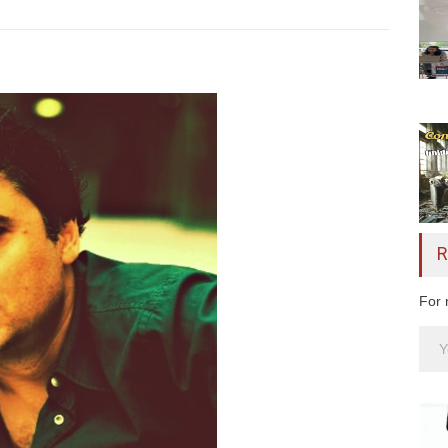
R
For 