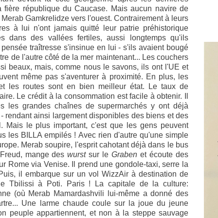
a fière république du Caucase. Mais aucun navire de
 Merab Gamkrelidze vers l'ouest. Contrairement à leurs
es à lui n'ont jamais quitté leur patrie préhistorique
és dans des vallées fertiles, aussi longtemps qu'ils
pensée traîtresse s'insinue en lui - s'ils avaient bougé
tre de l'autre côté de la mer maintenant... Les couchers
ssi beaux, mais, comme nous le savons, ils ont l'UE et
uvent même pas s'aventurer à proximité. En plus, les
et les routes sont en bien meilleur état. Le taux de
re. Le crédit à la consommation est facile à obtenir. Il
tes les grandes chaînes de supermarchés y ont déjà
- rendant ainsi largement disponibles des biens et des
. Mais le plus important, c'est que les gens peuvent
ous les BILLA empilés ! Avec rien d'autre qu'une simple
Europe. Merab soupire, l'esprit cahotant déjà dans le bus
d Freud, mange des
wurst
sur le
Graben
et écoute des
r Rome via Venise. Il prend une gondole-taxi, serre la
 Puis, il embarque sur un vol WizzAir à destination de
de Tbilissi à Poti. Paris ! La capitale de la culture:
bonne (où Merab Mamardashvili lui-même a donné des
artre... Une larme chaude coule sur la joue du jeune
t son peuple appartiennent, et non à la steppe sauvage