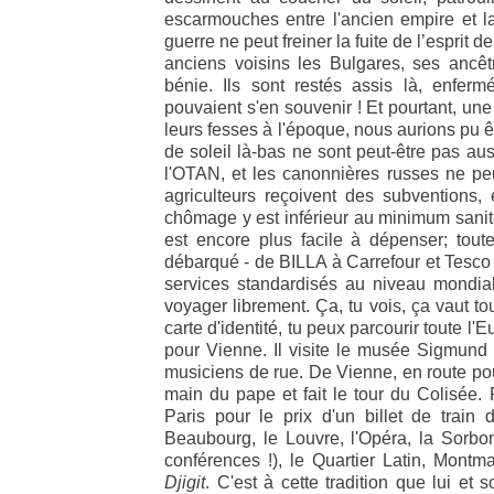
escarmouches entre l'ancien empire et l
guerre ne peut freiner la fuite de l’esprit
de
anciens voisins les Bulgares, ses ancêtr
bénie. Ils sont restés assis là, enferm
pouvaient s'en souvenir ! Et pourtant, une 
leurs fesses à l'époque, nous aurions pu ê
de soleil là-bas ne sont peut-être pas au
l'OTAN, et les canonnières russes ne pe
agriculteurs reçoivent des subventions, 
chômage y est inférieur au minimum sanitai
est encore plus facile à dépenser; tou
débarqué - de BILLA à Carrefour et Tesco 
services standardisés au niveau mondial
voyager librement. Ça, tu vois, ça vaut t
carte d'identité, tu peux parcourir toute l'
pour Vienne. Il visite le musée Sigmun
musiciens de rue. De Vienne, en route pou
main du pape et fait le tour du Colisée.
Paris pour le prix d'un billet de train 
Beaubourg, le Louvre, l'Opéra, la Sor
conférences !), le Quartier Latin, Montm
Djigit
. C'est à cette tradition que lui e