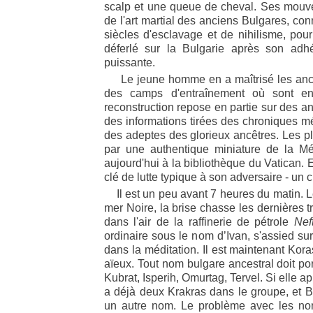
scalp et une queue de cheval. Ses mouv
de l'art martial des anciens Bulgares, c
siècles d'esclavage et de nihilisme, pour
déferlé sur la Bulgarie après son adhé
puissante.
Le jeune homme en a maîtrisé les anci
des camps d'entraînement où sont ens
reconstruction repose en partie sur des ana
des informations tirées des chroniques méd
des adeptes des glorieux ancêtres. Les plu
par une authentique miniature de la Mé
aujourd'hui à la bibliothèque du Vatican. 
clé de lutte typique à son adversaire - un c
Il est un peu avant 7 heures du matin. L
mer Noire, la brise chasse les dernières 
dans l'air de la raffinerie de pétrole
Nef
ordinaire sous le nom d’Ivan, s'assied sur 
dans la méditation. Il est maintenant Kora
aïeux. Tout nom bulgare ancestral doit port
Kubrat, Isperih, Omurtag, Tervel. Si elle a
a déjà deux Krakras dans le groupe, et B
un autre nom. Le problème avec les nom