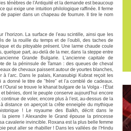
les ténèbres de l'Antiquité et la demande est beaucoup
 ce qui exige une intuition philologique raffinée. Il ferme
x de papier dans un chapeau de fourrure. Il tire le nom
horizon. La surface de l'eau scintille, ainsi que les
s de la rouille du temps et de l'oubli, des taches de
storique et du pitoyable présent. Une larme chaude coule
s, quelque part, au-delà de la mer, dans la steppe entre
ancienne Grande Bulgarie. L'ancienne capitale de
ôte de la péninsule de Taman : des queues de cheval
oupeaux de chevaux paissent autour de yourtes blanches,
ir à l'arc. Dans le palais, Kanasubigi Kubrat reçoit les
 a donné le titre de "frère" et l'a comblé de cadeaux.
 l'Oural se trouve le khanat bulgare de la Volga - l'État
s et bénies, dont le peuple conserve aujourd'hui encore
 continue de voler, encore plus à l'est, au-dessus de la
à distance on aperçoit la crête enneigée du mythique
istorique ! Le royaume des Balkh, décrit dans le
la pierre ! Alexandre le Grand épouse la princesse
sa cavalerie invincible. Roxana est la plus belle femme
ie peut aller se rhabiller ! Dans les vallées de l'Hindu