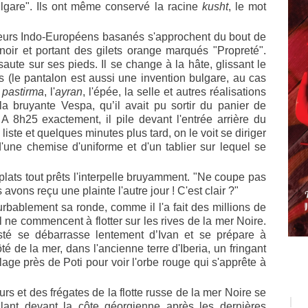
gare". Ils ont même conservé la racine
kusht
, le mot
eurs Indo-Européens basanés s'approchent du bout de
 noir et portant des gilets orange marqués "Propreté".
aute sur ses pieds. Il se change à la hâte, glissant le
 (le pantalon est aussi une invention bulgare, au cas
e
pastirma
, l'
ayran
, l'épée, la selle et autres réalisations
a bruyante Vespa, qu’il avait pu sortir du panier de
 A 8h25 exactement, il pile devant l'entrée arrière du
iste et quelques minutes plus tard, on le voit se diriger
d'une chemise d'uniforme et d'un tablier sur lequel se
plats tout prêts l'interpelle bruyamment. "Ne coupe pas
vons reçu une plainte l'autre jour ! C'est clair ?"
rbablement sa ronde, comme il l'a fait des millions de
 ne commencent à flotter sur les rives de la mer Noire.
té se débarrasse lentement d’Ivan et se prépare à
é de la mer, dans l'ancienne terre d'Iberia, un fringant
age près de Poti pour voir l'orbe rouge qui s'apprête à
 et des frégates de la flotte russe de la mer Noire se
llant devant la côte géorgienne après les dernières