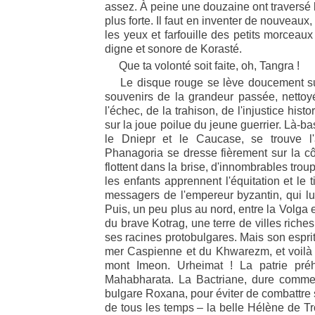
assez. À peine une douzaine ont traversé 
plus forte. Il faut en inventer de nouveaux,
les yeux et farfouille des petits morceau
digne et sonore de Korasté.
Que ta volonté soit faite, oh, Tangra !
Le disque rouge se lève doucement sur l'
souvenirs de la grandeur passée, nettoyé
l'échec, de la trahison, de l'injustice hi
sur la joue poilue du jeune guerrier. Là-ba
le Dniepr et le Caucase, se trouve l'
Phanagoria se dresse fièrement sur la c
flottent dans la brise, d'innombrables tr
les enfants apprennent l'équitation et le t
messagers de l'empereur byzantin, qui lui
Puis, un peu plus au nord, entre la Volga et
du brave Kotrag, une terre de villes riche
ses racines protobulgares. Mais son esprit
mer Caspienne et du Khwarezm, et voilà 
mont Imeon. Urheimat ! La patrie préh
Mahabharata. La Bactriane, dure comme 
bulgare Roxana, pour éviter de combattre 
de tous les temps – la belle Hélène de Tro