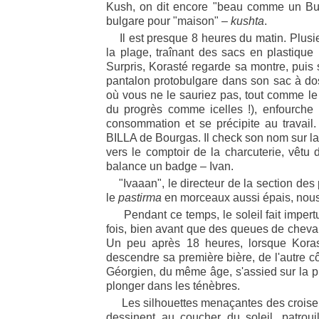
Kush, on dit encore "beau comme un Bul
bulgare pour "maison" –
kushta
.
Il est presque 8 heures du matin. Plusi
la plage, traînant des sacs en plastique
Surpris, Korasté regarde sa montre, puis s
pantalon protobulgare dans son sac à dos
où vous ne le sauriez pas, tout comme l
du progrès comme icelles !), enfourche l
consommation et se précipite au travail.
BILLA de Bourgas. Il check son nom sur la l
vers le comptoir de la charcuterie, vêtu 
balance un badge – Ivan.
"Ivaaan", le directeur de la section des 
le
pastirma
en morceaux aussi épais, nous a
Pendant ce temps, le soleil fait impertu
fois, bien avant que des queues de cheval
Un peu après 18 heures, lorsque Koras
descendre sa première bière, de l'autre côt
Géorgien, du même âge, s'assied sur la pl
plonger dans les ténèbres.
Les silhouettes menaçantes des croiseurs
dessinent au coucher du soleil, patroui