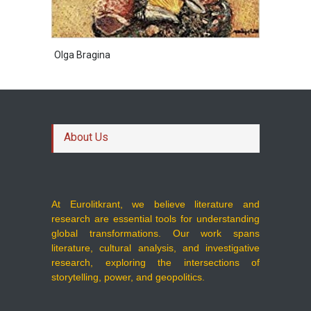
Olga Bragina
About Us
At Eurolitkrant, we believe literature and
research are essential tools for understanding
global transformations. Our work spans
literature, cultural analysis, and investigative
research, exploring the intersections of
storytelling, power, and geopolitics.