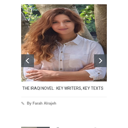
L : KEY WRITERS, KEY TEXTS
THE ORDINARY CHAOS OF BEING 
TALES FROM MANY MUSLIM WOR
jeh
By Marguerite Richards