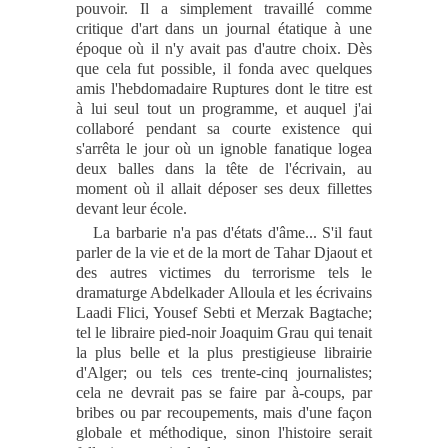
pouvoir. Il a simplement travaillé comme
critique d'art dans un journal étatique à une
époque où il n'y avait pas d'autre choix. Dès
que cela fut possible, il fonda avec quelques
amis l'hebdomadaire Ruptures dont le titre est
à lui seul tout un programme, et auquel j'ai
collaboré pendant sa courte existence qui
s'arrêta le jour où un ignoble fanatique logea
deux balles dans la tête de l'écrivain, au
moment où il allait déposer ses deux fillettes
devant leur école.
La barbarie n'a pas d'états d'âme
...
S'il faut
parler de la vie et de la mort de Tahar Djaout et
des autres victimes du terrorisme tels le
dramaturge Abdelkader Alloula et les écrivains
Laadi Flici, Yousef Sebti et Merzak Bagtache;
tel le libraire pied-noir Joaquim Grau qui tenait
la plus belle et la plus prestigieuse librairie
d'Alger; ou tels ces trente-cinq journalistes;
cela ne devrait pas se faire par à-coups, par
bribes ou par recoupements, mais d'une façon
globale et méthodique, sinon l'histoire serait