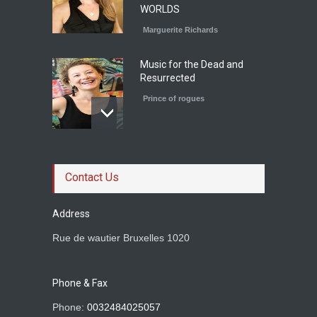
WORLDS
Marguerite Richards
Music for the Dead and
Resurrected
Prince of rogues
Le roman magistral d'Olga
Ravn
Contact Us
Prince of rogues
Address
Rue de wautier Bruxelles 1020
Rachid Boudjedra sur
Tahar Djaout.
Phone & Fax
Prince of rogues
Phone:
0032484025057