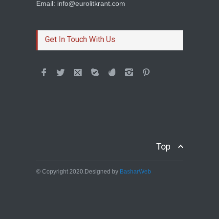
Email: info@eurolitkrant.com
BETWEEN TWO
HOMELANDS AND A LOVE
Get In Touch With Us
Dimil Stoilov
Colum McCann et son
roman Apeirogon
Prince of rogues
The Keepers: Resistance
Top
Through Fiction
Pedro Freitas Rocha
© Copyright 2020.Designed by
BasharWeb
Franca Mancinelli, At an
Hour’s Sleep from Here